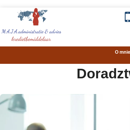
O mni
Doradzt