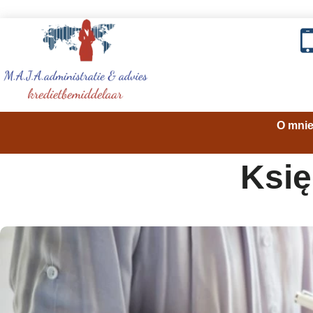
O mni
Księ